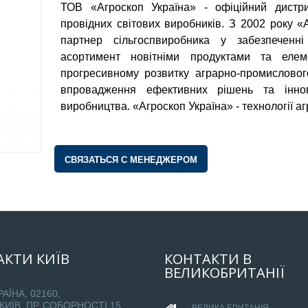
ТОВ «Агроскоп Україна» - офіційний дистри
В ЧАС ПІК
провідних світових виробників. З 2002 року «
UA НОВИНИ
партнер сільгоспвиробника у забезпеченні
НОВИНИ Ю ІНФО
асортимент новітніми продуктами та елем
NEW FORMAT
прогресивному розвитку аграрно-промисловог
THE EPOCH TIMES
впровадження ефективних рішень та іннова
виробництва. «Агроскоп Україна» - технології аг
5 КАНАЛ
КАНАЛ КИЇВ. NEWSROO
ТЕРНІВСЬКЕ ТЕЛЕБАЧЕН
СВЯЗАТЬСЯ С МЕНЕДЖЕРОМ
ГАЗЕТА `УРЯДОВИЙ КУР`Є
ЖУРНАЛ `ІНТЕРНАУКА`
ВБФ ЖУРНАЛІСТСЬКА ІНІЦИ
MILLENIUM CLUB
ТЕТЯНА ПУТІНЦЕВА ВІДЗНА
НАГОРОДОЮ УКРАЇНИ «ОРД
АКТИ
КИЇВ
КОНТАКТИ
В
КОРОЛЕВИ АННИ „ЧЕСТ
ВЕЛИКОБРИТАНІЇ
ВІТЧИЗНИ“
РАЇНА, 02160,
МЕДИЧНИЙ ЦЕНТР КАМ'ЯН
ПОДІЛЬСЬКИЙ
 КИЇВ, ПР. СОБОРНОСТІ 15,