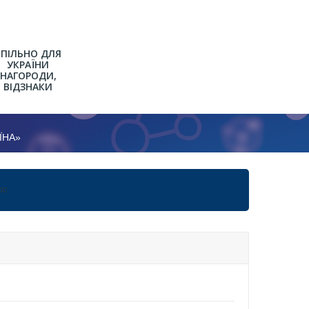
СПІЛЬНО ДЛЯ
УКРАЇНИ
НАГОРОДИ,
ВІДЗНАКИ
ЇНА»
Р
ВО-
ос
ВНОГО