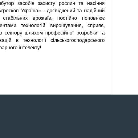
бутор засобів захисту рослин та насіння
Агроскоп Україна» - досвідчений та надійний
 стабільних врожаїв, постійно поповнює
ентами технологій вирощування, сприяє,
о сектору шляхом професійної розробки та
цій в технології сільськогосподарського
рарного інтелекту!
M
НЯ
Р`
АТИВА
ЧЕНА
ЕНОМ
Ь
ЕЦЬ-