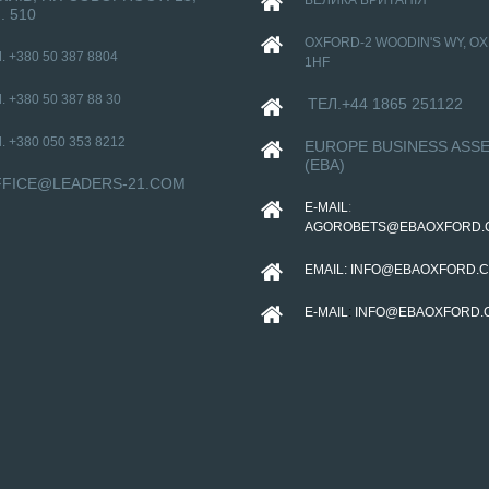
ВЕЛИКА БРИТАНІЯ
. 510
НАТЕЛЛА ГОРОДЕЦЬКА
ВШАНОВАНА НАЦІОНАЛЬ
OXFORD-
2 WOODIN'S WY, O
. +380 50 387 8804
НАГОРОДОЮ “ЛІДЕР
1HF
ПІДПРИЄМНИЦТВА УКРАЇНИ –
. +380 50 387 88 30
ТЕЛ.+44 1865 251122
. +380 050 353 8212
EUROPE BUSINESS ASS
(EBA)
FICE@LEADERS-21.COM
E-MAIL
:
AGOROBETS@EBAOXFORD.
EMAIL:
INFO@EBAOXFORD.C
E-MAIL
:
INFO@EBAOXFORD.