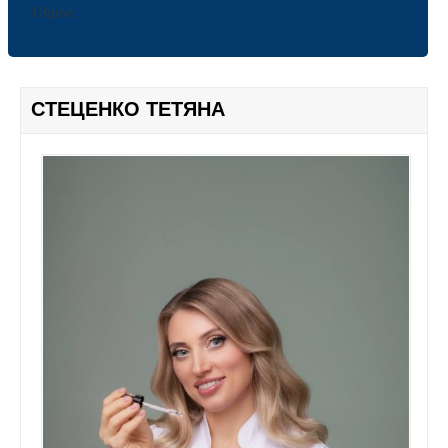
ПРЕЗИДІЯ
Сброс
ПАРТНЕРИ
ФОТОГАЛЕРЕЯ
СЕРВІСИ
СТЕЦЕНКО ТЕТЯНА
ЗМІ ПРО АСАМБЛЕЮ
ДИАЛОГ UA
U-NEWS
INFO ROOM
В ЧАС ПІК
UA НОВИНИ
НОВИНИ Ю ІНФО
NEW FORMAT
THE EPOCH TIMES
5 КАНАЛ
КАНАЛ КИЇВ. NEWSROOM
ТЕРНІВСЬКЕ ТЕЛЕБАЧЕННЯ