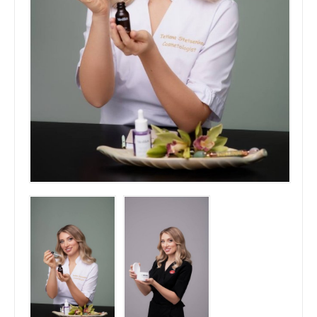
ГАЗЕТА `УРЯДОВИЙ КУР`ЄР`
ЖУРНАЛ `ІНТЕРНАУКА`
ВБФ ЖУРНАЛІСТСЬКА ІНІЦИАТИВА
MILLENIUM CLUB
ТЕТЯНА ПУТІНЦЕВА ВІДЗНАЧЕНА
НАГОРОДОЮ УКРАЇНИ «ОРДЕНОМ
КОРОЛЕВИ АННИ „ЧЕСТЬ ВІТЧИЗНИ“
МЕДИЧНИЙ ЦЕНТР КАМ'ЯНЕЦЬ-
ПОДІЛЬСЬКИЙ
НАТЕЛЛА ГОРОДЕЦЬКА ВШАНОВАНА
НАЦІОНАЛЬНОЮ НАГОРОДОЮ “ЛІДЕР
ПІДПРИЄМНИЦТВА УКРАЇНИ – 2021”
КОНТАКТИ
ЗАХОДИ
ЗАРУБІЖНІ ЗАХОДИ
ТРЕНІНГИ
НАЦІОНАЛЬНІ ЗАХОДИ