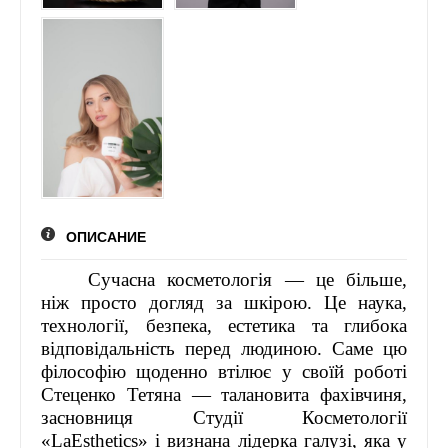
ЛІДЕРИ ХХІ СТОЛІТТЯ - ПРЕЗЕНТАЦІЇ
СПІЛЬНО ДЛЯ УКРАЇНИ
НАГОРОДИ, ВІДЗНАКИ
ОПИСАНИЕ
Сучасна косметологія — це більше,
ніж просто догляд за шкірою. Це наука,
технології, безпека, естетика та глибока
відповідальність перед людиною. Саме цю
філософію щоденно втілює у своїй роботі
Стеценко Тетяна — талановита фахівчиня,
засновниця Студії Косметології
«LaEsthetics» і визнана лідерка галузі, яка у