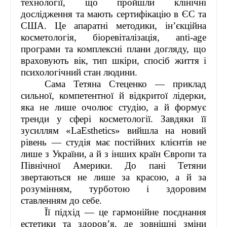
технології, що пройшли клінічні
дослідження та мають сертифікацію в ЄС та
США. Це апаратні методики, ін’єкційна
косметологія, біоревіталізація, anti-age
програми та комплексні плани догляду, що
враховують вік, тип шкіри, спосіб життя і
психологічний стан людини.
Сама Тетяна Стеценко — приклад
сильної, компетентної й відкритої лідерки,
яка не лише очолює студію, а й формує
тренди у сфері косметології. Завдяки її
зусиллям «LaEsthetics» вийшла на новий
рівень — студія має постійних клієнтів не
лише з України, а й з інших країн Європи та
Північної Америки. До пані Тетяни
звертаються не лише за красою, а й за
розумінням, турботою і здоровим
ставленням до себе.
Її підхід — це гармонійне поєднання
естетики та здоров’я, де зовнішні зміни