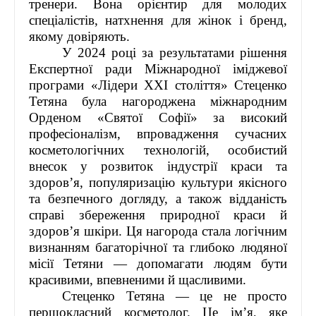
тренери. Вона орієнтир для молодих
спеціалістів, натхнення для жінок і бренд,
якому довіряють.
У 2024 році за результатами рішення
Експертної ради Міжнародної іміджевої
програми «Лідери ХХІ століття» Стеценко
Тетяна була нагороджена міжнародним
Орденом «Святої Софії» за високий
професіоналізм, впровадження сучасних
косметологічних технологій, особистий
внесок у розвиток індустрії краси та
здоров’я, популяризацію культури якісного
та безпечного догляду, а також відданість
справі збереження природної краси й
здоров’я шкіри. Ця нагорода стала логічним
визнанням багаторічної та глибоко людяної
місії Тетяни — допомагати людям бути
красивими, впевненими й щасливими.
Стеценко Тетяна — це не просто
першокласний косметолог. Це ім’я, яке