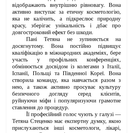
відображають внутрішню рівновагу. Вона
активно виступає за етичну косметологію,
яка не калічить, а підкреслює природну
красу, зберігає унікальність і дбає про
довгостроковий ефект без шкоди.
Пані Тетяна не зупиняється на
досягнутому. Вона постійно підвищує
кваліфікацію в міжнародних академіях, бере
участь у профільних конференціях,
обмінюється досвідом із колегами з Італії,
Іспанії, Польщі та Південної Кореї. Вона
створила команду, яка навчається разом з
нею, а також активно просуває культуру
безпечного догляду серед клієнтів,
руйнуючи міфи і популяризуючи грамотне
ставлення до процедур.
Її професійний голос чують у галузі —
Тетяна Стеценко має експертну думку, якою
прислухаються інші косметологи, лікарі,