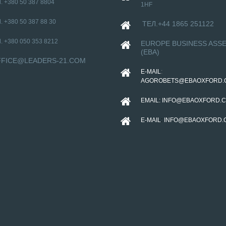
. +380 50 387 8804
1HF
НАТЕЛЛА ГОРОДЕЦЬКА
ВШАНОВАНА НАЦІОНАЛЬ
. +380 50 387 88 30
ТЕЛ.+44 1865 251122
НАГОРОДОЮ “ЛІДЕР
ПІДПРИЄМНИЦТВА УКРАЇНИ –
. +380 050 353 8212
EUROPE BUSINESS ASS
(EBA)
FICE@LEADERS-21.COM
E-MAIL
:
AGOROBETS@EBAOXFORD.
EMAIL:
INFO@EBAOXFORD.C
E-MAIL
:
INFO@EBAOXFORD.