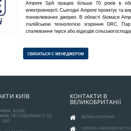
Ampere SpA працює більше 70 років в обла
В ЧАС ПІК
електроенергії. Сьогодні Ampere проектує та в
UA НОВИНИ
поновлюваних джерел. В області біомаси Ampe
НОВИНИ Ю ІНФО
італійською технологією згоряння ORC. Пар
NEW FORMAT
спалювання тирси або відходів сільськогосподар
THE EPOCH TIMES
5 КАНАЛ
КАНАЛ КИЇВ. NEWSROO
СВЯЗАТЬСЯ С МЕНЕДЖЕРОМ
ТЕРНІВСЬКЕ ТЕЛЕБАЧЕН
ГАЗЕТА `УРЯДОВИЙ КУР`Є
ЖУРНАЛ `ІНТЕРНАУКА`
ВБФ ЖУРНАЛІСТСЬКА ІНІЦИ
АКТИ
КИЇВ
КОНТАКТИ
MILLENIUM CLUB
В
ВЕЛИКОБРИТАНІЇ
ТЕТЯНА ПУТІНЦЕВА ВІДЗНА
НАГОРОДОЮ УКРАЇНИ «ОРД
РАЇНА, 02160,
КОРОЛЕВИ АННИ „ЧЕСТ
 КИЇВ, ПР. СОБОРНОСТІ 15,
ВІТЧИЗНИ“
ВЕЛИКА БРИТАНІЯ
. 510
МЕДИЧНИЙ ЦЕНТР КАМ'ЯН
OXFORD-
2 WOODIN'S WY, O
ПОДІЛЬСЬКИЙ