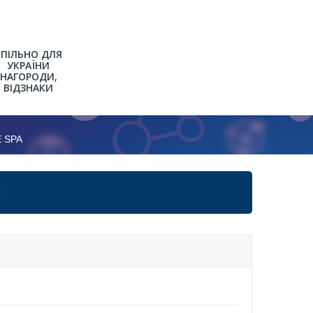
СПІЛЬНО ДЛЯ
УКРАЇНИ
НАГОРОДИ,
ВІДЗНАКИ
 SPA
Р
ВО-
ос
ВНОГО