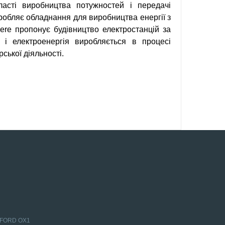
сті виробництва потужностей і передачі
иробляє обладнання для виробництва енергії з
re пропонує будівництво електростанцій за
 і електроенергія виробляється в процесі
ської діяльності.
M
НЯ
Р`
АТИВА
ЧЕНА
ЕНОМ
Ь
ЕЦЬ-
XFORD OX1