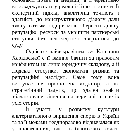
впроваджують їх у реальні бізнес-процеси. Її
експертний підхід, аналітична точність і
здатність до конструктивного діалогу дали
змогу сотням підприємців зберегти ділову
репутацію, ресурси та укріпити партнерські
стосунки без необхідності звертатися до
суду.
Однією з найяскравіших рис Катерини
Харківської є її вміння бачити за правовим
конфліктом не лише юридичну складову, а й
людські стосунки, економічні ризики та
репутаційні наслідки. Саме тому вона
виступає не просто як медіатор, а як
стратегічний радник, що здатен знайти
збалансоване рішення на перетині інтересів
усіх сторін.
Її участь у розвитку культури
альтернативного вирішення спорів в Україні
та за її межами неодноразово відзначалася як
у професійних, так і в бізнесових колах.