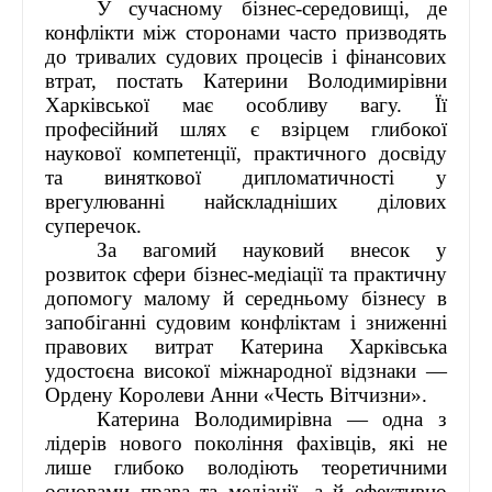
ЛІДЕРИ ХХІ СТОЛІТТЯ - ПРЕЗЕНТАЦІЇ
У сучасному бізнес-середовищі, де
конфлікти між сторонами часто призводять
СПІЛЬНО ДЛЯ УКРАЇНИ
до тривалих судових процесів і фінансових
НАГОРОДИ, ВІДЗНАКИ
втрат, постать Катерини Володимирівни
Харківської має особливу вагу. Її
професійний шлях є взірцем глибокої
наукової компетенції, практичного досвіду
та виняткової дипломатичності у
врегулюванні найскладніших ділових
суперечок.
За вагомий науковий внесок у
розвиток сфери бізнес-медіації та практичну
допомогу малому й середньому бізнесу в
запобіганні судовим конфліктам і зниженні
правових витрат Катерина Харківська
удостоєна високої міжнародної відзнаки —
Ордену Королеви Анни «Честь Вітчизни».
Катерина Володимирівна — одна з
лідерів нового покоління фахівців, які не
лише глибоко володіють теоретичними
основами права та медіації, а й ефективно