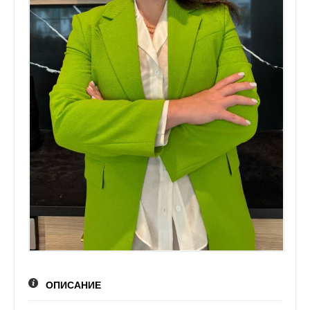
ГАЗЕТА `УРЯДОВИЙ КУР`ЄР`
ЖУРНАЛ `ІНТЕРНАУКА`
ВБФ ЖУРНАЛІСТСЬКА ІНІЦИАТИВА
MILLENIUM CLUB
ТЕТЯНА ПУТІНЦЕВА ВІДЗНАЧЕНА
НАГОРОДОЮ УКРАЇНИ «ОРДЕНОМ
КОРОЛЕВИ АННИ „ЧЕСТЬ ВІТЧИЗНИ“
МЕДИЧНИЙ ЦЕНТР КАМ'ЯНЕЦЬ-
ПОДІЛЬСЬКИЙ
НАТЕЛЛА ГОРОДЕЦЬКА ВШАНОВАНА
НАЦІОНАЛЬНОЮ НАГОРОДОЮ “ЛІДЕР
ПІДПРИЄМНИЦТВА УКРАЇНИ – 2021”
КОНТАКТИ
ЗАХОДИ
ЗАРУБІЖНІ ЗАХОДИ
ТРЕНІНГИ
ОПИСАНИЕ
НАЦІОНАЛЬНІ ЗАХОДИ