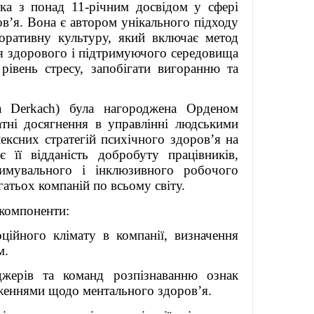
ка з понад 11-річним досвідом у сфері
в’я. Вона є автором унікального підходу
поративну культуру, який включає метод
я здорового і підтримуючого середовища
рівень стресу, запобігати вигоранню та
 Derkach) була нагороджена Орденом
тні досягнення в управлінні людськими
M
ксних стратегій психічного здоров’я на
НЯ
 її відданість добробуту працівників,
Р`
тримувального і інклюзивного робочого
атьох компаній по всьому світу.
АТИВА
компоненти:
оційного клімату в компанії, визначення
ЧЕНА
м.
ЕНОМ
Ь
джерів та команд розпізнаванню ознак
женнями щодо ментального здоров’я.
ЕЦЬ-