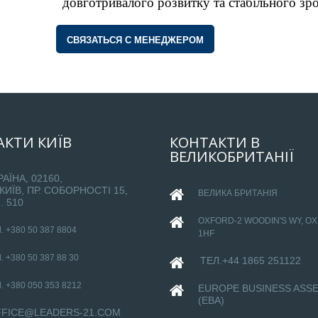
довготривалого розвитку та стабільного зро
СВЯЗАТЬСЯ С МЕНЕДЖЕРОМ
АКТИ
КИЇВ
КОНТАКТИ
В
ВЕЛИКОБРИТАНІЇ
РАЇНА, 02160,
 КИЇВ, ПР. СОБОРНОСТІ 15,
ВЕЛИКА БРИТАНІЯ
. 510
OXFORD-
2 WOODIN'S WY, O
. +380 50 387 8804
1HF
. +380 50 387 88 30
ТЕЛ.+44 1865 251122
. +380 050 353 8212
EUROPE BUSINESS ASS
(EBA)
FICE@LEADERS-21.COM