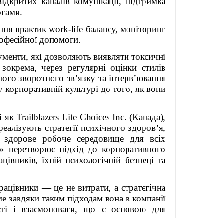
дкритих каналів комунікації, підтримка
огами.
НОЮ
ня практик work-life балансу, моніторинг
 2021”
офесійної допомоги.
ументи, які дозволяють виявляти токсичні
зокрема, через регулярні оцінки стилів
ного зворотного зв’язку та інтерв’ювання
 корпоративній культурі до того, як вони
як Trailblazers Life Choices Inc. (Канада),
алізують стратегії психічного здоров’я,
 здорове робоче середовище для всіх
м» перетворює підхід до корпоративного
івників, їхній психологічній безпеці та
рацівники — це не витрати, а стратегічна
Саме завдяки таким підходам вона в компанії
сті і взаємоповаги, що є основою для