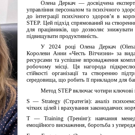
Олена Деркач — досвідчена експерт
В ЧАС ПІК
управління персоналом та психічного здоро
UA НОВИНИ
до інтеграції психічного здоров’я в кор
НОВИНИ Ю ІНФО
STEP. Цей підхід спрямований на створенн
для працівників, що дозволяє знижувати 
NEW FORMAT
підвищувати продуктивність.
THE EPOCH TIMES
У 2024 році Олена Деркач (Olena
5 КАНАЛ
Королеви Анни «Честь Вітчизни» за вида
КАНАЛ КИЇВ. NEWSROO
ресурсами та успішне впровадження компле
ТЕРНІВСЬКЕ ТЕЛЕБАЧЕН
робочому місці. Ця нагорода підкреслює
ГАЗЕТА `УРЯДОВИЙ КУР`Є
стійкості організації та створенню під
середовища, що робить її прикладом для баг
ЖУРНАЛ `ІНТЕРНАУКА`
ВБФ ЖУРНАЛІСТСЬКА ІНІЦИ
Метод STEP включає чотири ключові 
MILLENIUM CLUB
S — Strategy (Стратегія): аналіз психоем
ТЕТЯНА ПУТІНЦЕВА ВІДЗНА
чітких цілей і врахування законодавчих нор
НАГОРОДОЮ УКРАЇНИ «ОРД
КОРОЛЕВИ АННИ „ЧЕСТ
T — Training (Тренінг): навчання мене
ВІТЧИЗНИ“
емоційного виснаження, боротьба з уперед
МЕДИЧНИЙ ЦЕНТР КАМ'ЯН
ПОДІЛЬСЬКИЙ