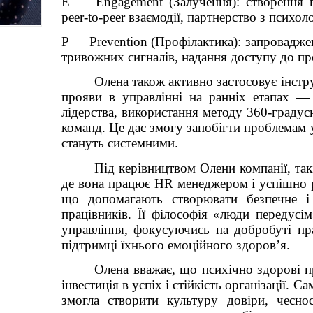
E — Engagement (Залучення): створення ві
peer-to-peer взаємодії, партнерство з психол
НАТЕЛЛА ГОРОДЕЦЬКА
ВШАНОВАНА НАЦІОНАЛЬ
НАГОРОДОЮ “ЛІДЕР
P — Prevention (Профілактика): запроваджен
ПІДПРИЄМНИЦТВА УКРАЇНИ –
тривожних сигналів, надання доступу до пр
Олена також активно застосовує інстр
прояви в управлінні на ранніх етапах — 
лідерства, використання методу 360-градус
команд. Це дає змогу запобігти проблемам у
стануть системними.
Під керівництвом Олени компанії, такі 
де вона працює HR менеджером і успішно ре
що допомагають створювати безпечне і
працівників. Її філософія «люди передусі
управління, фокусуючись на добробуті прац
підтримці їхнього емоційного здоров’я.
Олена вважає, що психічно здорові п
інвестиція в успіх і стійкість організації. 
змогла створити культуру довіри, чесно