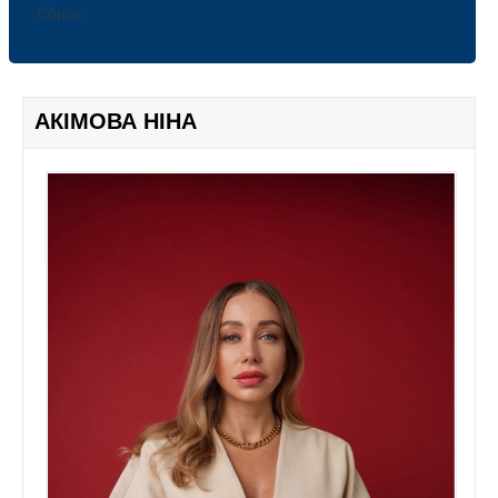
ПРЕЗИДІЯ
Сброс
ПАРТНЕРИ
ФОТОГАЛЕРЕЯ
СЕРВІСИ
АКІМОВА НІНА
ЗМІ ПРО АСАМБЛЕЮ
ДИАЛОГ UA
U-NEWS
INFO ROOM
В ЧАС ПІК
UA НОВИНИ
НОВИНИ Ю ІНФО
NEW FORMAT
THE EPOCH TIMES
5 КАНАЛ
КАНАЛ КИЇВ. NEWSROOM
ТЕРНІВСЬКЕ ТЕЛЕБАЧЕННЯ