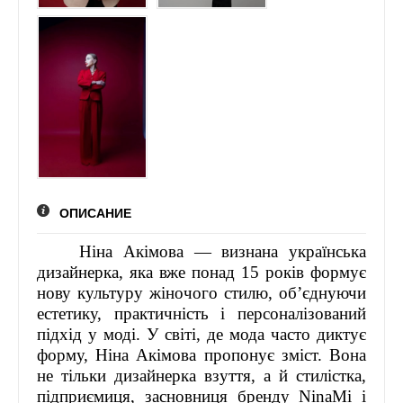
ЛІДЕРИ ХХІ СТОЛІТТЯ - ПРЕЗЕНТАЦІЇ
СПІЛЬНО ДЛЯ УКРАЇНИ
НАГОРОДИ, ВІДЗНАКИ
ОПИСАНИЕ
Ніна Акімова — визнана українська
дизайнерка, яка вже понад 15 років формує
нову культуру жіночого стилю, об’єднуючи
естетику, практичність і персоналізований
підхід у моді. У світі, де мода часто диктує
форму, Ніна Акімова пропонує зміст. Вона
не тільки дизайнерка взуття, а й стилістка,
підприємиця, засновниця бренду NinaMi і