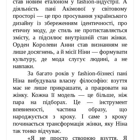
став новим еталоном у fashion-індустрії. А
діяльність пані Акімової у світовому
просторі — це про просування українського
дизайну із збереженням ідентичності, про
етичну моду, де стиль не протиставляється
змісту, а підсилює внутрішній стан жінки.
Орден Королеви Анни став визнанням не
лише досягнень, а й місії Ніни — формувати
культуру, де мода слугує людині, а не
навпаки.
За багато років у fashion-бізнесі пані
Ніна вибудувала власну філософію: взуття
має не лише прикрашати, а працювати на
жінку. Кожна її модель — це більше, ніж
пара на підборах. Це — інструмент
впевненості, частина образу, що
народжується з кроку. І саме з кроку
починається трансформація жінки, яку Ніна
так тонко відчуває.
«Я не просто створюю взуття. Я