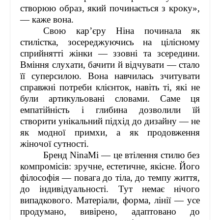
створюю образ, який починається з кроку»,
— каже вона.
Свою кар’єру Ніна починала як
стилістка, зосереджуючись на цілісному
сприйнятті жінки — ззовні та зсередини.
Вміння слухати, бачити й відчувати — стало
її суперсилою. Вона навчилась зчитувати
справжні потреби клієнток, навіть ті, які не
були артикульовані словами. Саме ця
емпатійність і глибина дозволили їй
створити унікальний підхід до дизайну — не
як модної примхи, а як продовження
жіночої сутності.
Бренд NinaMi — це втілення стилю без
компромісів: зручне, естетичне, якісне. Його
філософія — повага до тіла, до темпу життя,
до індивідуальності. Тут немає нічого
випадкового. Матеріали, форма, лінії — усе
продумано, вивірено, адаптовано до