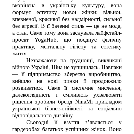
вкорінена в українську культуру, вона
формує естетику нової жінки: вільної,
впевненої, красивої без надмірності, сильної
без агресії. В її баченні стиль — це не мода,
а стан. Саме тому вона заснувала лайфстайл-
проєкт YogaHub, що поєднує фізичну
практику, ментальну гігієну та естетику
життя.
Незважаючи на труднощі, викликані
війною Україні, Ніна не зупинилась. Навпаки
— її підприємство зберегло виробництво,
вийшло на нові ринки й продовжило
розвиватися. Саме її системне мислення,
далекоглядність і сміливість ухвалювати
рішення зробили бренд NinaMi прикладом
української бізнес-стійкості та соціально
відповідального дизайну.
Сьогодні її взуття з’являється у
гардеробах багатьох успішних жінок. Воно