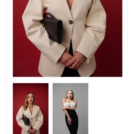
ГАЗЕТА `УРЯДОВИЙ КУР`ЄР`
ЖУРНАЛ `ІНТЕРНАУКА`
ВБФ ЖУРНАЛІСТСЬКА ІНІЦИАТИВА
MILLENIUM CLUB
ТЕТЯНА ПУТІНЦЕВА ВІДЗНАЧЕНА
НАГОРОДОЮ УКРАЇНИ «ОРДЕНОМ
КОРОЛЕВИ АННИ „ЧЕСТЬ ВІТЧИЗНИ“
МЕДИЧНИЙ ЦЕНТР КАМ'ЯНЕЦЬ-
ПОДІЛЬСЬКИЙ
НАТЕЛЛА ГОРОДЕЦЬКА ВШАНОВАНА
НАЦІОНАЛЬНОЮ НАГОРОДОЮ “ЛІДЕР
ПІДПРИЄМНИЦТВА УКРАЇНИ – 2021”
КОНТАКТИ
ЗАХОДИ
ЗАРУБІЖНІ ЗАХОДИ
ТРЕНІНГИ
НАЦІОНАЛЬНІ ЗАХОДИ