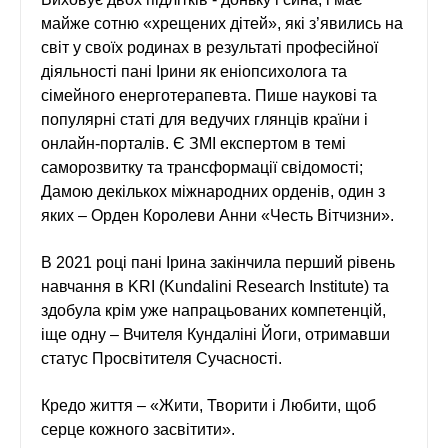
майже сотню «хрещених дітей», які з’явились на
світ у своїх родинах в результаті професійної
діяльності пані Ірини як еніопсихолога та
сімейного енерготерапевта. Пише наукові та
популярні статі для ведучих глянців країни і
онлайн-порталів. Є ЗМІ експертом в темі
саморозвитку та трансформації свідомості;
Дамою декількох міжнародних орденів, один з
яких – Орден Королеви Анни «Честь Вітчизни».
В 2021 році пані Ірина закінчила перший рівень
навчання в KRI (Kundalini Research Institute) та
здобула крім уже напрацьованих компетенцій,
іще одну – Вчителя Кундаліні Йоги, отримавши
статус Просвітителя Сучасності.
Кредо життя – «Жити, Творити і Любити, щоб
серце кожного засвітити».