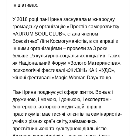
ініціативах.
У 2018 році пані Ірина заснувала міжнародну
громадську організацію «Простір саморозвитку
«AURUM SOUL CLUB», стала членом
Всесвітньої Ліги Космогуманістів, в співпраці з
іншими організаціями – провели за 3 роки
більше 15 культурно-соціальних ініціатив, таких
як Національний Форум «Золото Материнства»,
психологічні фестивалі «ЖИЗНЬ КАК ЧУДО»,
жіночі фестивалі «Magic Woman Day» тощо.
Пані Ірина поєднує усі сфери життя. Вона є і
дружиною, і мамою, і донькою, і експертом -
блогеркою, авторкою медитацій, віршів,
практикумів; має тисячі клієнтів та семінаристів-
учнів з різних країн світу, займаючись
просвітницькою та культурною діяльністю.
Виховує двох підлітків - доньку і сина, і має