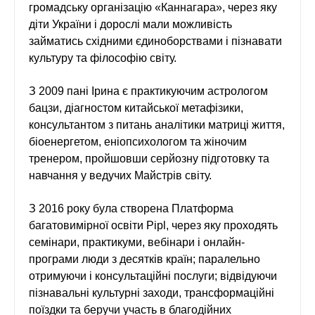
громадську організацію «Каннагара», через яку
діти України і дорослі мали можливість
займатись східними єдиноборствами і пізнавати
культуру та філософію світу.
З 2009 пані Ірина є практикуючим астрологом
бацзи, діагностом китайської метафізики,
консультантом з питань аналітики матриці життя,
біоенергетом, еніопсихологом та жіночим
тренером, пройшовши серйозну підготовку та
навчання у ведучих Майстрів світу.
З 2016 року була створена Платформа
багатовимірної освіти Pipl, через яку проходять
семінари, практикуми, вебінари і онлайн-
програми люди з десятків країн; паралельно
отримуючи і консультаційні послуги; відвідуючи
пізнавальні культурні заходи, трансформаційні
поїздки та беручи участь в благодійних