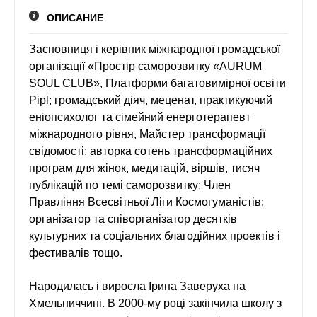
ГАЗЕТА `УРЯДОВИЙ КУР`ЄР`
ОПИСАНИЕ
ЖУРНАЛ `ІНТЕРНАУКА`
ВБФ ЖУРНАЛІСТСЬКА ІНІЦИАТИВА
Засновниця і керівник міжнародної громадської
MILLENIUM CLUB
організації «Простір саморозвитку «AURUM
SOUL CLUB», Платформи багатовимірної освіти
ТЕТЯНА ПУТІНЦЕВА ВІДЗНАЧЕНА
НАГОРОДОЮ УКРАЇНИ «ОРДЕНОМ
Pipl; громадський діяч, меценат, практикуючий
КОРОЛЕВИ АННИ „ЧЕСТЬ ВІТЧИЗНИ“
еніопсихолог та сімейний енерготерапевт
МЕДИЧНИЙ ЦЕНТР КАМ'ЯНЕЦЬ-
міжнародного рівня, Майстер трансформації
ПОДІЛЬСЬКИЙ
свідомості; авторка сотень трансформаційних
НАТЕЛЛА ГОРОДЕЦЬКА ВШАНОВАНА
програм для жінок, медитацій, віршів, тисяч
НАЦІОНАЛЬНОЮ НАГОРОДОЮ “ЛІДЕР
публікацій по темі саморозвитку; Член
ПІДПРИЄМНИЦТВА УКРАЇНИ – 2021”
Правління Всесвітньої Ліги Космогуманістів;
КОНТАКТИ
організатор та співорганізатор десятків
ЗАХОДИ
культурних та соціальних благодійних проектів і
фестивалів тощо.
ЗАРУБІЖНІ ЗАХОДИ
ТРЕНІНГИ
Народилась і виросла Ірина Заверуха на
НАЦІОНАЛЬНІ ЗАХОДИ
Хмельниччині. В 2000-му році закінчила школу з