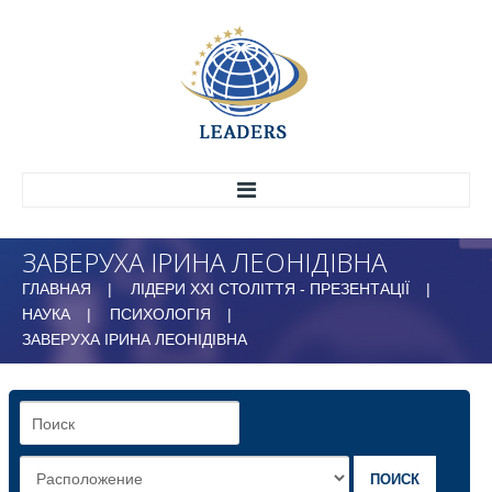
ЗАВЕРУХА ІРИНА ЛЕОНІДІВНА
ГОЛОВНА
ГЛАВНАЯ
ЛІДЕРИ ХХІ СТОЛІТТЯ - ПРЕЗЕНТАЦІЇ
ПРО НАС
НАУКА
ПСИХОЛОГІЯ
ІСТОРІЯ
ЗАВЕРУХА ІРИНА ЛЕОНІДІВНА
СТРУКТУРА
МАРКЕТИНГОВИЙ ЦЕНТР
ВСЕУКРАЇНСЬКИЙ НАУКОВО-ДОСЛІДНИЙ
ЦЕНТР ЕФЕКТИВНОГО УПРАВЛІННЯ
ПОИСК