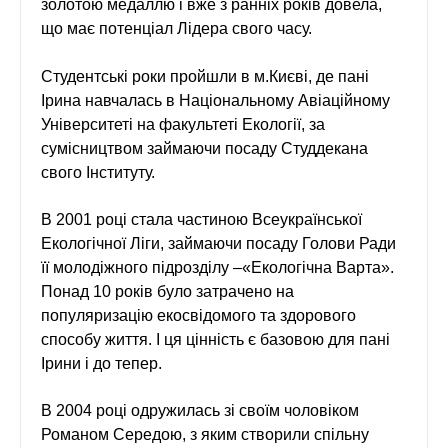
ЛІДЕРИ ХХІ СТОЛІТТЯ - ПРЕЗЕНТАЦІЇ
золотою медаллю і вже з ранніх років довела,
що має потенціал Лідера свого часу.
СПІЛЬНО ДЛЯ УКРАЇНИ
НАГОРОДИ, ВІДЗНАКИ
Студентські роки пройшли в м.Києві, де пані
Ірина навчалась в Національному Авіаційному
Університеті на факультеті Екології, за
сумісництвом займаючи посаду Студдекана
свого Інституту.
В 2001 році стала частиною Всеукраїнської
Екологічної Ліги, займаючи посаду Голови Ради
її молодіжного підрозділу –«Екологічна Варта».
Понад 10 років було затрачено на
популяризацію екосвідомого та здорового
способу життя. І ця цінність є базовою для пані
Ірини і до тепер.
В 2004 році одружилась зі своїм чоловіком
Романом Середою, з яким створили спільну