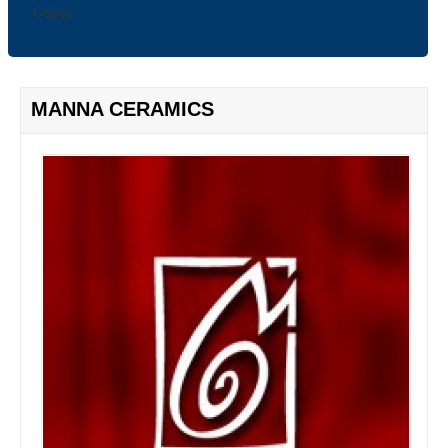
ПРЕЗИДІЯ
Сброс
ПАРТНЕРИ
ФОТОГАЛЕРЕЯ
СЕРВІСИ
MANNA CERAMICS
ЗМІ ПРО АСАМБЛЕЮ
ДИАЛОГ UA
U-NEWS
INFO ROOM
В ЧАС ПІК
UA НОВИНИ
НОВИНИ Ю ІНФО
NEW FORMAT
THE EPOCH TIMES
5 КАНАЛ
КАНАЛ КИЇВ. NEWSROOM
ТЕРНІВСЬКЕ ТЕЛЕБАЧЕННЯ