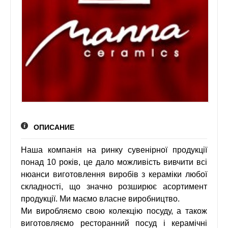
ГАЗЕТА `УРЯДОВИЙ КУР`ЄР`
ЖУРНАЛ `ІНТЕРНАУКА`
ВБФ ЖУРНАЛІСТСЬКА ІНІЦИАТИВА
MILLENIUM CLUB
ТЕТЯНА ПУТІНЦЕВА ВІДЗНАЧЕНА
НАГОРОДОЮ УКРАЇНИ «ОРДЕНОМ
КОРОЛЕВИ АННИ „ЧЕСТЬ ВІТЧИЗНИ“
МЕДИЧНИЙ ЦЕНТР КАМ'ЯНЕЦЬ-
ПОДІЛЬСЬКИЙ
НАТЕЛЛА ГОРОДЕЦЬКА ВШАНОВАНА
НАЦІОНАЛЬНОЮ НАГОРОДОЮ “ЛІДЕР
ОПИСАНИЕ
ПІДПРИЄМНИЦТВА УКРАЇНИ – 2021”
Наша компанія на ринку сувенірної продукції
КОНТАКТИ
понад 10 років, це дало можливість вивчити всі
ЗАХОДИ
нюанси виготовлення виробів з кераміки любої
ЗАРУБІЖНІ ЗАХОДИ
складності, що значно розширює асортимент
ТРЕНІНГИ
продукції. Ми маємо власне виробництво.
Ми виробляємо свою колекцію посуду, а також
НАЦІОНАЛЬНІ ЗАХОДИ
виготовляємо ресторанний посуд і керамічні