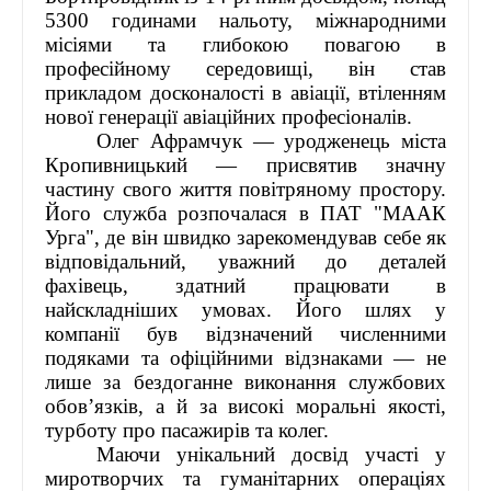
ЛІДЕРИ ХХІ СТОЛІТТЯ - ПРЕЗЕНТАЦІЇ
5300 годинами нальоту, міжнародними
СПІЛЬНО ДЛЯ УКРАЇНИ
місіями та глибокою повагою в
НАГОРОДИ, ВІДЗНАКИ
професійному середовищі, він став
прикладом досконалості в авіації, втіленням
нової генерації авіаційних професіоналів.
Олег Афрамчук — уродженець міста
Кропивницький — присвятив значну
частину свого життя повітряному простору.
Його служба розпочалася в ПАТ "МААК
Урга", де він швидко зарекомендував себе як
відповідальний, уважний до деталей
фахівець, здатний працювати в
найскладніших умовах. Його шлях у
компанії був відзначений численними
подяками та офіційними відзнаками — не
лише за бездоганне виконання службових
обов’язків, а й за високі моральні якості,
турботу про пасажирів та колег.
Маючи унікальний досвід участі у
миротворчих та гуманітарних операціях