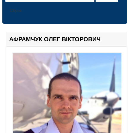
ПРЕЗИДІЯ
ПАРТНЕРИ
Сброс
ФОТОГАЛЕРЕЯ
СЕРВІСИ
ЗМІ ПРО АСАМБЛЕЮ
АФРАМЧУК ОЛЕГ ВІКТОРОВИЧ
ДИАЛОГ UA
U-NEWS
INFO ROOM
В ЧАС ПІК
UA НОВИНИ
НОВИНИ Ю ІНФО
NEW FORMAT
THE EPOCH TIMES
5 КАНАЛ
КАНАЛ КИЇВ. NEWSROOM
ТЕРНІВСЬКЕ ТЕЛЕБАЧЕННЯ