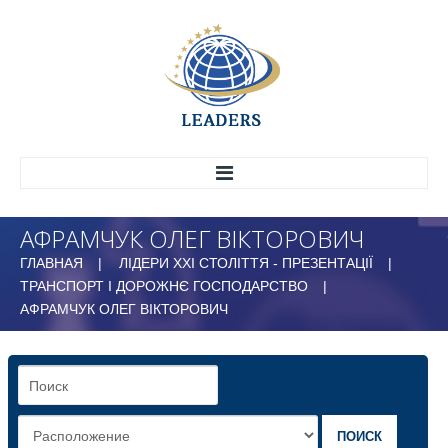
АФРАМЧУК ОЛЕГ ВІКТОРОВИЧ
ГОЛОВНА
ГЛАВНАЯ
ЛІДЕРИ ХХІ СТОЛІТТЯ - ПРЕЗЕНТАЦІЇ
ПРО НАС
ТРАНСПОРТ І ДОРОЖНЄ ГОСПОДАРСТВО
ІСТОРІЯ
АФРАМЧУК ОЛЕГ ВІКТОРОВИЧ
СТРУКТУРА
МАРКЕТИНГОВИЙ ЦЕНТР
ВСЕУКРАЇНСЬКИЙ НАУКОВО-ДОСЛІДНИЙ
ЦЕНТР ЕФЕКТИВНОГО УПРАВЛІННЯ
ПОИСК