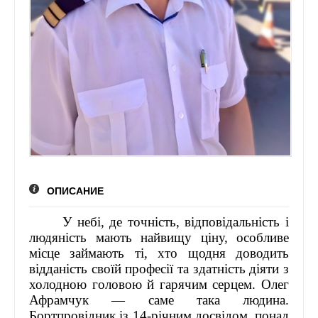
ГАЗЕТА `УРЯДОВИЙ КУР`ЄР`
ЖУРНАЛ `ІНТЕРНАУКА`
ВБФ ЖУРНАЛІСТСЬКА ІНІЦИАТИВА
MILLENIUM CLUB
ТЕТЯНА ПУТІНЦЕВА ВІДЗНАЧЕНА
НАГОРОДОЮ УКРАЇНИ «ОРДЕНОМ
КОРОЛЕВИ АННИ „ЧЕСТЬ ВІТЧИЗНИ“
МЕДИЧНИЙ ЦЕНТР КАМ'ЯНЕЦЬ-
ПОДІЛЬСЬКИЙ
НАТЕЛЛА ГОРОДЕЦЬКА ВШАНОВАНА
НАЦІОНАЛЬНОЮ НАГОРОДОЮ “ЛІДЕР
ПІДПРИЄМНИЦТВА УКРАЇНИ – 2021”
ОПИСАНИЕ
КОНТАКТИ
У небі, де точність, відповідальність і
ЗАХОДИ
людяність мають найвищу ціну, особливе
місце займають ті, хто щодня доводить
ЗАРУБІЖНІ ЗАХОДИ
відданість своїй професії та здатність діяти з
ТРЕНІНГИ
холодною головою й гарячим серцем. Олег
НАЦІОНАЛЬНІ ЗАХОДИ
Афрамчук — саме така людина.
Бортпровідник із 14-річним досвідом, понад