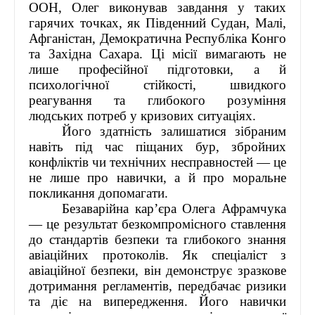
ООН, Олег виконував завдання у таких
гарячих точках, як Південний Судан, Малі,
Афганістан, Демократична Республіка Конго
та Західна Сахара. Ці місії вимагають не
лише професійної підготовки, а й
психологічної стійкості, швидкого
реагування та глибокого розуміння
людських потреб у кризових ситуаціях.
Його здатність залишатися зібраним
навіть під час піщаних бур, збройних
конфліктів чи технічних несправностей — це
не лише про навички, а й про моральне
покликання допомагати.
Безаварійна кар’єра Олега Афрамчука
— це результат безкомпромісного ставлення
до стандартів безпеки та глибокого знання
авіаційних протоколів. Як спеціаліст з
авіаційної безпеки, він демонструє зразкове
дотримання регламентів, передбачає ризики
та діє на випередження. Його навички