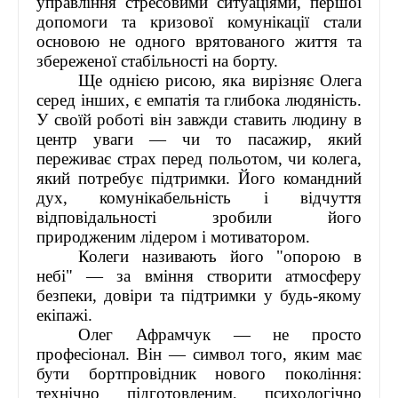
управління стресовими ситуаціями, першої
допомоги та кризової комунікації стали
основою не одного врятованого життя та
збереженої стабільності на борту.
Ще однією рисою, яка вирізняє Олега
серед інших, є емпатія та глибока людяність.
У своїй роботі він завжди ставить людину в
центр уваги — чи то пасажир, який
переживає страх перед польотом, чи колега,
який потребує підтримки. Його командний
дух, комунікабельність і відчуття
відповідальності зробили його
природженим лідером і мотиватором.
Колеги називають його "опорою в
небі" — за вміння створити атмосферу
безпеки, довіри та підтримки у будь-якому
екіпажі.
Олег Афрамчук — не просто
професіонал. Він — символ того, яким має
бути бортпровідник нового покоління:
технічно підготовленим, психологічно